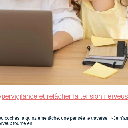
hypervigilance et relâcher la tension ner
u coches la quinzième tâche, une pensée te traverse : «Je n’arr
rveux tourne en...